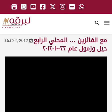
To
مع الفائزين … المحلي الرابع
Oct 22, 2012
حيل وزمول عام ٢٢-١٠-٢٠١٢