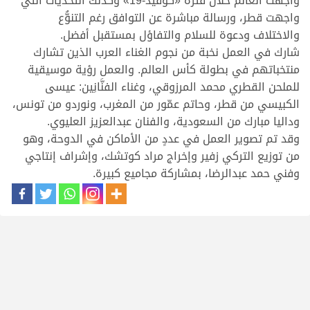
واجهت العالم خلال فترة «كوفيد-19» وكذلك التحديات التي
واجهت قطر، ورسالة مباشرة عن التوافق رغم التنوُّع
والاختلاف ودعوة للسلام والتفاؤل بمستقبل أفضل.
شارك في العمل نخبة من نجوم الغناء العرب الذين تشارك
منتخباتهم في بطولة كأس العالم. والعمل رؤية موسيقية
للملحن القطري محمد المرزوقي، وغناء الفنَّانِين: عيسى
الكبيسي من قطر، وحاتم عمّور من المغرب، ونوردو من تونس،
وداليا مبارك من السعودية، والفنان عبدالعزيز العليوي.
وقد تم تصوير العمل في عددٍ من الأماكن في الدوحة، وهو
من توزيع التركي زفير وإخراج مراد كوتشك، وإشراف إنتاجي
وفني حمد عبدالرضا، بمشاركة مجاميع كبيرة.