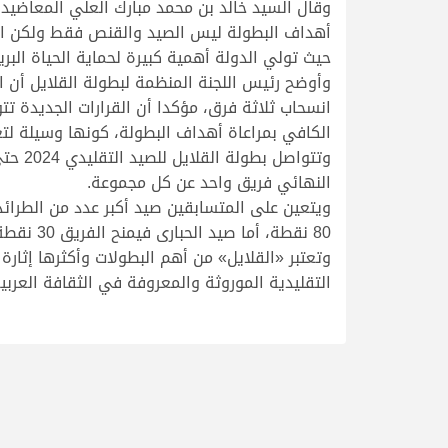
حيث تولي الدولة أهمية كبيرة لحماية الحياة البر
انسحاب ثلاثة فرق، مؤكدا أن القرارات الجديدة 
الكافي بمراعاة أهداف البطولة، كونها وسيلة لت
النهائي فريق واحد عن كل مجموعة.
ويتعين على المتسابقين صيد أكبر عدد من الطرا
80 نقطة، أما صيد الحبارى فيمنح الفريق 30 نقطة فيما يحصل صائد الكروان على 25 نقطة.
وتعتبر «القلايل» من أهم البطولات وأكثرها إثا
التقليدية الموروثة والمعروفة في الثقافة العر