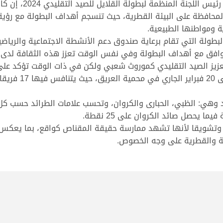
وقال السيد خالد بن 
ية ومواطنها الطبيعية.
تتوافق مع أهداف البطولة وفي نفس الوقت تعزز هذه الثقافة لدى
عزيز الصيد التقليدي كموروث شعبي ولكن في ذات الوقت تؤكد على 
ئد وهي: الظبي، الحبارى والكروان، وتحسب علامات الطرائد حسب 
رة وتشويقا لأنها تشهد ممارسة حقيقة المقناص كواقع، بما يعكس
بية والقطرية على وجه الخصوص.