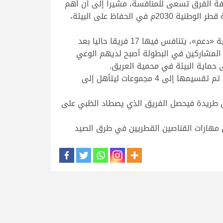
محمد مبارك العلي المعاضيد رئيس اللجنة المنظمة لبطولة القلايل للصيد التقليدي 2024، إن كافة الفرق تسعى للمنافسة، مشيراً إلى أن أهم
أهداف البطولة ليس الصيد والقنص فقط ولكن المحافظة على البيئة القطرية، حيث تنسجم أهداف البطولة مع رؤية قطر الوطنية 2030م في الحفاظ على البيئة،
وأوضح رئيس اللجنة المنظمة لبطولة القلايل أن البطولة التي تقام برعاية صندوق دعم الأنشطة الاجتماعية والرياضية «دعم»، يتنافس فيها 17 فريقا حاليا بعد
 المشاركين في البطولة أصبح لديهم الوعي
حماية البيئة في محمية العريق.
وتتواصل بطولة القلايل للصيد التقليدي 2024 حتى 20 فبراير الجاري في محمية العريق، حيث يتنافس فيها 17 فريقا تم تقسيمها إلى 4 مجموعات ليتأهل إلى
كل طريدة فيحصل الفريق الذي يصطاد الظبي على
 مهارات القناصين القطريين في طرق الصيد