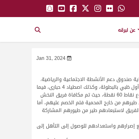
عن لبرقه
Jan 31, 2024
واستطاع فريق «التحدي» التربع على صدارة المجموعة الأولى بمجموع نقاط 260 نقطة، حيث استطاع أمس اصطياد أول ظبي بالبطولة، وكذلك اصطياد 4 حبارى، فيما
حل ثانياً فريق «برزان» بإجمالي نقاط 180، حيث استطاع أمس اصطياد 5 حبارى، أما فريق النخش فقد جاء ثالثاً بمجموع نقاط 60 نقطة، حيث تم مكافاة فريق النخش
30 نقطة، وكذلك تم خصم 60 نقطة منهم بسبب اصطياد طيرهم من خارج المحمية فتم الخصم عليهم، أما
لفريق لاستبعادهم طير من طيورهم المشاركة
 إصرارهم واستعدادهم للوصول إلى التأهل إلى