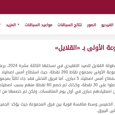
الفيديو
الصور
نتائج السباقات
مواعيد السباقات
المزيد
 الأولى بـ «القلايل»
دي في نسختها الثالثة عشرة 2024، برعاية صندوق دعم الأنشطة الاجتماعية والرياضية.
ب30 نقطة بسبب عثورهم على طير فريق آخر فتحصلوا على 
ن اصطيادهم حبارى في أول يوم المنافسات، ولكن تم خصمها من ا
 الخميس وسط منافسة قوية بين فرق المجموعة حيث يؤكد الجميع
ى البيرق.