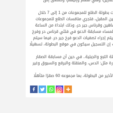
بدوره، أوضح السيد خالد بن سعيد السليطي، رئيس بطولة راس لفان للصقور، أنَّ الانطلاق سيكون اليوم مع منافسات بطولة الطلع للمجموعات من 1 إلى 7 خلال
لخامسة فجرًا، وغدا (الأحد) تقام منافسات المجموعات من 8 إلى 14. أما يوم الاثنين المقبل، فتجري منافسات الطلع للمجموعات
 شاهين وقرناس جير حر، وذلك ابتداءً من الساعة
م الثلاثاء، سيدخل المتنافسون ميدان المنافسة في الطلع للمجموعات من 21 إلى 27، وفي المساء مسابقة الدعو في فئتَي قرناس حر وفرخ
المنافسة، وفي الفترة المسائية، سيتم إجراء تصفيات الدعو فرخ جير حر. فيما سيتم
ث إن التسجيل سيكون في موقع البطولة، تسهيلًا
 التبع والجبلية.. في حين أن مسابقة الصقار
ارة مثل: الدس، والمنقلة والبرقع والسبوق وغير
وأبرزَ السليطي أنَّ كل فئة يتأهل عنها 10 صقور إلى السباق النهائي الذي سيجرى يوم السبت 5 نوفمبر وهو اليوم الأخير من البطولة، بما مجموعه 60 صقرًا متأهلًا