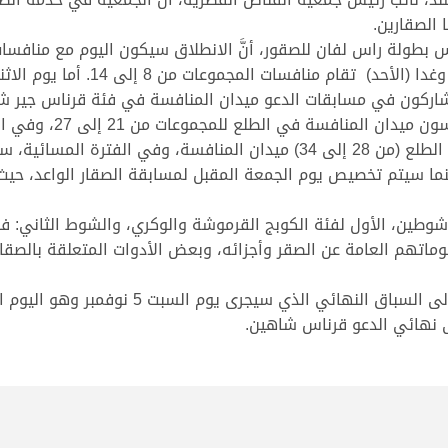
 الصقارين.
الفترة الصباحية ابتداءً من الساعة ا
ة يدخل المشاركون في مسابقات الدعو ميدان المنافسة في فئة قرناس جير
الواحدة ظهرًا. وفي يو
حر، ويوم الأربعاء، ستدخل المجموعات الأخيرة في الطلع (من 28 إلى 34) ميدان 
نما سيتم تخصيص يوم الجمعة المقبل لمسابقة الصقار الواعد، حي
شوطين، الأول لفئة الكوبج القرموشة والوكري، والشوط الثاني: فئة
معلوماتهم العامة عن الصقر وأجزائه، وبعض الأدوات المتعلقة بالصق