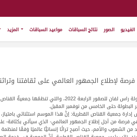
الفيديو
الصور
نتائج السباقات
مواعيد السباقات
المزيد
رصة لإطلاع الجمهور العالمي على ثقافتنا وتراثنا
تنطلقُ اليومَ السبت 29 أكتوبر 2022 منافساتُ بطولة راس لفان للصق
ر البطولة حتى الخامس من نوفمبر المقبل.
إدارة جمعية القناص القطرية: إنَّ هذا الموسم استثنائي بامتياز،
ا نهائيات كأس العالم FIFA قطر 2022، وهي فرصة من أجل إطلاع الجمهور العالمي- الذي سيأت
 الشعوب والأمم، حيث أصبح تراثًا إنسانيًّا عالميًا وَفقًا لمنظمة
د، نائب رئيس جمعية القناص القطرية، أنَّ الجمعية في خدمة ا