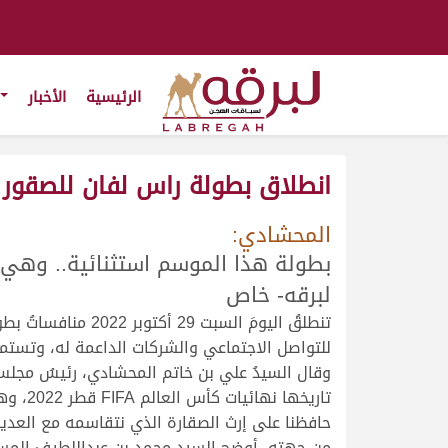
الرئيسية
الأخبار
انطلاق بطولة راس لفان للصقور
المحشادي:
بطولة هذا الموسم استثنائية.. وهي ف
لبرقه- خاص
للتواصل الاجتماعي والشركات الداعمة له، وتستم
وقال السيدُ علي بن خاتم المحشادي، رئيسُ مجلس 
تاريخه
حافظنا على إرث الصقارة الذي نتقاسمه مع العديد من
من جهته، أوضح السيد محمد بن عبداللطيف المسن