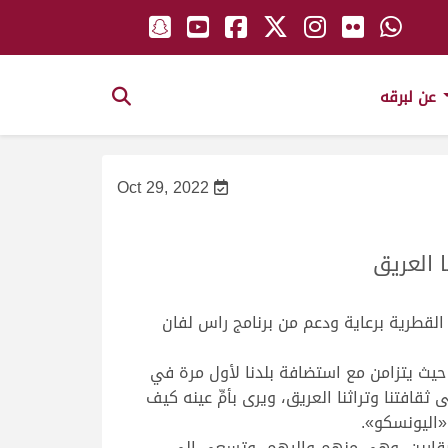
عن لبرقه
Oct 29, 2022
 العريق
ور الرابعة 2022، والتي تنظمُها جمعيةُ القناص القطرية برعاية ودعم من برنامج راس لفان
 حيث يتزامن مع استضافة بلدنا لأول مرة في
ي بكثافة- على ثقافتنا وتراثنا العريق، ويرى بأمِّ عينه كيف
 «اليونسكو».
لصقارين، وهي منهم وإليهم، وتسعى إلى