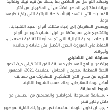
وتجسّد التواصل مع الماضي بما يحمله من قيم نبيلة وتقاليد
عريقة تمتدّ إلى الحاضر، فضلًا عن أن المهرجان من أكثر
الفعاليات التي تشهد إقبالًا، خاصة التراثية التي يتمّ تنظيمها
يوميًا.
ويسعى المهرجان إلى إحياء مختلف أنواع الصيد التقليدية،
والتشجيع على ممارستها من قبل الشباب كنوع من أنواع
الرياضات البحرية التراثية التي تجسد أبعادًا ثقافية تهدف إلى
الحفاظ على الموروث البحري الأصيل بكل عاداته وتقاليده
وأجوائه.
مسابقة الفن التشكيلي
ويتضمن برنامج المهرجان مسابقة الفن التشكيلي حيث تدعو
اللجنة المنظمة لمهرجان المحامل التقليدية 2021، الجمهور
الكريم من محبي الفن التشكيلي للمشاركة في مسابقة
أفضل لوحة للمهرجان، وذلك حسب الشروط التالية:
شروط المسابقة
•المسابقة مسموحة للمواطنين والمقيمين من الجنسين من
داخل وخارج قطر
• يجب ان تكون اللوحة المقدمة تعبر عن رؤيتك الفنية لموضوع