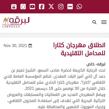
To
انطلاق مهرجان كتارا
Nov 30, 2021
للمحامل التقليدية
لبرقه- خاص
تحت الرعاية الكريمة لحضرة صاحب السمو، الشيخ تميم بن
حمد آل ثاني أمير البلاد المفدى، تنظم المؤسسة العامة للحي
الثقافي “كتارا”، مهرجان كتارا الحادي عشر للمحامل التقليدية
خلال الفترة من 30 نوفمبر حتى 18 ديسمبر 2021.
ويضمّ المهرجان العديد من الفعاليات والمسابقات والعروض
التراثية البحرية التي تهدف إلى استعادة المخزون الثقافي،
وإحياء الموروث الشعبي والمحافظة عليه.