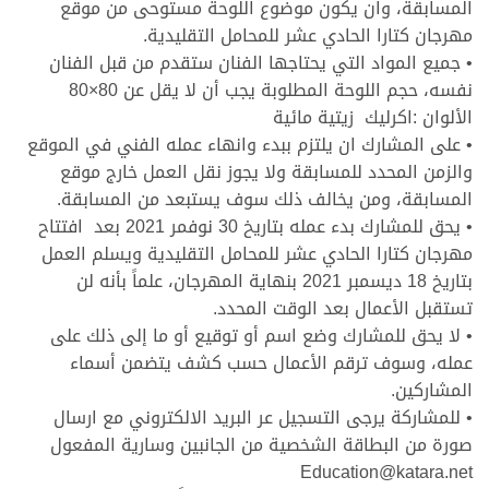
المسابقة، وان يكون موضوع اللوحة مستوحى من موقع
مهرجان كتارا الحادي عشر للمحامل التقليدية.
• جميع المواد التي يحتاجها الفنان ستقدم من قبل الفنان
نفسه، حجم اللوحة المطلوبة يجب أن لا يقل عن 80×80
الألوان :اكرليك زيتية مائية
• على المشارك ان يلتزم ببدء وانهاء عمله الفني في الموقع
والزمن المحدد للمسابقة ولا يجوز نقل العمل خارج موقع
المسابقة، ومن يخالف ذلك سوف يستبعد من المسابقة.
• يحق للمشارك بدء عمله بتاريخ 30 نوفمر 2021 بعد افتتاح
مهرجان كتارا الحادي عشر للمحامل التقليدية ويسلم العمل
بتاريخ 18 ديسمبر 2021 بنهاية المهرجان، علماً بأنه لن
تستقبل الأعمال بعد الوقت المحدد.
• لا يحق للمشارك وضع اسم أو توقيع أو ما إلى ذلك على
عمله، وسوف ترقم الأعمال حسب كشف يتضمن أسماء
المشاركين.
• للمشاركة يرجى التسجيل عر البريد الالكتروني مع ارسال
صورة من البطاقة الشخصية من الجانبين وسارية المفعول
Education@katara.net