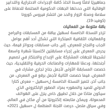
جماهيريًا لافتًا وسط اتخاذ كافة الإجراءات الاحترازية والتدابير
الوقائية التي حددتها الجهات الحكومية المختصة للحفاظ على
سلامة وصحة الزوار والحد من انتشار فيروس كورونا
(كوفيد-19).
باقة متنوعة من الفعاليات
تزخر النسخة الخامسة لسهيل بباقة من المسابقات والبرامج
والفعاليات الثقافية المبتكرة التي تشكل أحد أهم عوامل
الجذب والنجاح للمعرض، إلى جانب مسابقات وجوائز قيمة، حيث
يحرص المعرض على إجراء مسابقتين اكتسبتا شهرة واسعة
تشجيعًا للجهات المشاركة على الإبداع والابتكار في تصميم
أجنحتها، ودعمًا للمهارات والصناعات الحرفية والتقليدية، حيث
خصصت المسابقة الأولى لأجمل جناح تجاري مشارك في
المعرض، فيما خصصت الثانية لأجمل برقع في المعرض، من
جانب آخر، تتميز النسخة الخامسة ل»سهيل – معرض كتارا
الدولي للصيد والصقور» بمزاد الصقور الإلكتروني الذي
سيكون متاحًا من خلال تطبيق خاص ينزل على الهواتف
المحمولة، ويمكن متابعته إلكترونيًا من أي مكان في العالم،
وفي سياق متصل، حرصت اللجنة المنظمة ل «سهيل 2021»