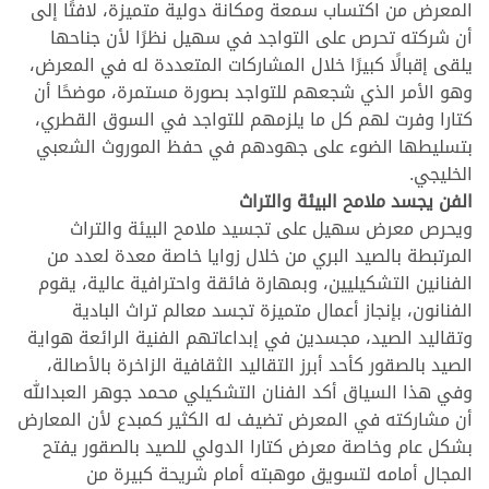
المعرض من اكتساب سمعة ومكانة دولية متميزة، لافتًا إلى
أن شركته تحرص على التواجد في سهيل نظرًا لأن جناحها
يلقى إقبالًا كبيرًا خلال المشاركات المتعددة له في المعرض،
وهو الأمر الذي شجعهم للتواجد بصورة مستمرة، موضحًا أن
كتارا وفرت لهم كل ما يلزمهم للتواجد في السوق القطري،
بتسليطها الضوء على جهودهم في حفظ الموروث الشعبي
الخليجي.
الفن يجسد ملامح البيئة والتراث
ويحرص معرض سهيل على تجسيد ملامح البيئة والتراث
المرتبطة بالصيد البري من خلال زوايا خاصة معدة لعدد من
الفنانين التشكيليين، وبمهارة فائقة واحترافية عالية، يقوم
الفنانون، بإنجاز أعمال متميزة تجسد معالم تراث البادية
وتقاليد الصيد، مجسدين في إبداعاتهم الفنية الرائعة هواية
الصيد بالصقور كأحد أبرز التقاليد الثقافية الزاخرة بالأصالة،
وفي هذا السياق أكد الفنان التشكيلي محمد جوهر العبدالله
أن مشاركته في المعرض تضيف له الكثير كمبدع لأن المعارض
بشكل عام وخاصة معرض كتارا الدولي للصيد بالصقور يفتح
المجال أمامه لتسويق موهبته أمام شريحة كبيرة من