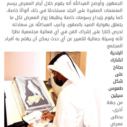
الجمهور، وأوضح العبدالله أنه يقوم خلال أيام المعرض برسم
المنمنمات الصغيرة على الجلد مستخدمًا في ذلك ألوانًا خاصة،
كما يقوم بإبداع رسومات خاصة يطلبها زوار المعرض لكل ما
يتعلق بهواية الصيد بالصقور، وأعرب العبدالله عن سعادته
لحرص كتارا على إشراك الفن في أي فعالية مجتمعية نظرًا
لأنه وسيلة جمالية للتعبير عن أي حدث يمكن أن يهتم به أفراد
المجتمع.
البلدية
تشارك
بجناح
على
شكل
طعوس
سيلين
من جهة
أخرى،
يحظى
معرض