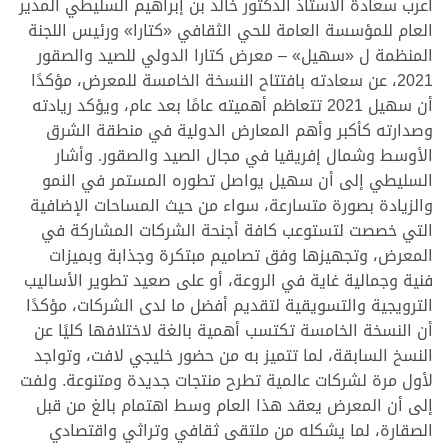
أعرب سعادة الأستاذ الدكتور خالد بن إبراهيم السليطي المدير
العام للمؤسسة العامة للحي الثقافي «كتارا» ورئيس اللجنة
المنظمة ل «سهيل» – معرض كتارا الدولي للصيد والصقور
2021، عن سعادته بافتتاح النسخة الخامسة للمعرض، مؤكدًا
أن سهيل 2021 تتعاظم أهميته عامًا بعد عام، ويؤكد ريادته
وصدارته كأكبر وأهم المعارض الدولية في منطقة الشرق
الأوسط وشمال إفريقيا في مجال الصيد والصقور. وأشار
السليطي إلى أن سهيل يواصل تطوره المستمر في النمو
والزيادة بصورة متسارعة، سواء من حيث المساحات الإضافية
التي خصصت لتستوعب كافة أجنحة الشركات المشاركة في
المعرض، وتجهيزها وفق تصاميم مبتكرة وجذابة وبميزات
فنية وجمالية غاية في الروعة، أو على صعيد تطوير الأساليب
الترويجية والتسويقية لتقديم أفضل ما لدى الشركات، مؤكدًا
أن النسخة الخامسة تكتسب أهمية بالغة لاختلافها كليًا عن
النسخ السابقة، لما تتميز به من حضور خليجي لافت، وتواجد
لأول مرة لشركات عالمية تطرح منتجات جديدة ومتنوعة. ولفت
إلى أن المعرض يعقد هذا العام وسط اهتمام بالغ من قبل
الصقارة، لما يشكله من ملتقى ثقافي وتراثي واقتصادي