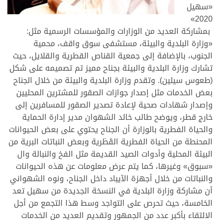
«سهيل
2020»
بمشاركة العديد من الوزارات والمؤسسات الرسمية مثل:
«وزارة البلدية والبيئة، مستشفى سوق واقف، محمية
الجنوب، بالإضافة إلى جمعية القناص القطرية والقلايل، حيث
تشارك وزارة البلدية والبيئة بجناح مميز تم تصميمه على شكل
(طعوس سيلين). وتقدم وزارة البلدية والبيئة من خلال الجناح
بعض الخدمات مثل إصدار جوازات الصقور للمشترين المحليين
وإصدار شهادات صحية لإعادة تصدير الصقور للمسافرين إلى
خارج قطر، ويوضح طالب خالد الشهوان مدير إدارة الحماية
والحياة الفطرية بالوزارة أن الجناح يحتوي على بعض الحيوانات
المحنطة من الحياة الفطرية القَطَرية وبعض النباتات البرية من
البيئة المحلية وأدوات الصيد القديمة مثل الفخ والنبالة وال
«سبوق» وغيرها، كما يتم عرض معلومات عن هذه الحيوانات
والنباتات من خلال أجهزة الآيباد داخل الجناح، ونوه الشهواني
أن مشاركة وزارة البلدية في النسخة الجديدة من سهيل تعد
الخامسة، حيث تحرص على التواجد وسط هذا التجمع من أجل
الالتقاء بأكبر عدد من الجمهور وتقديم العديد من الخدمات