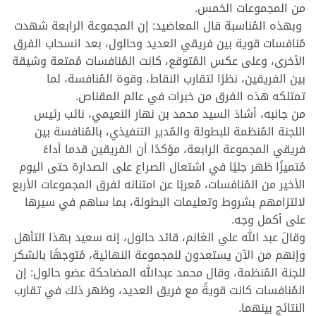
من المجموعات الخمس.
وبهذه المُناسبة قال المعاضيد: إن المجموعة الرابعة شهدت
مُنافسات قوية بين فريقي العديد وحالول، بعد انسحاب الفرق
الأخرى، وعلى عكس المُتوقع، كانت المُنافسات مُمتعة وشيقة
بين الفريقين، نظرًا لتقارب النقاط، وقوة المُنافسة، لما
تمتلكه هذه الفرق من خبرات في عالم المقناص.
من جانبه، أشادَ السيد محمد بن نهار النعيمي، نائب رئيس
اللجنة المُنظمة للبطولة والمُدير التنفيذي، بالمُنافسة بين
فريقي المجموعة الرابعة، مؤكدًا أن الفريقين قدما أداءً
مُتميزًا ظهر جليًا في اشتعال الصراع على الصدارة حتى اليوم
الأخير من المُنافسات، مُعربًا عن امتنانه لفرق المجموعات الأربع
لالتزامهم بشروط وتعليمات البطولة، بما ساهم في سيرها
على أكمل وجه.
وقالَ عبد الله علي الغانم، قائد حالول، إنه سعيد بهذا التأهل
وإنهم من الآن يستعدون للمجموعة النهائية، مُتوجهًا بالشكر
للجنة المُنظمة، وقال محمد عبدالله المضاحكة عضو حالول: إن
المُنافسات كانت قويةً مع فريق العديد، وظهر ذلك في تقارب
النتائج بينهما.