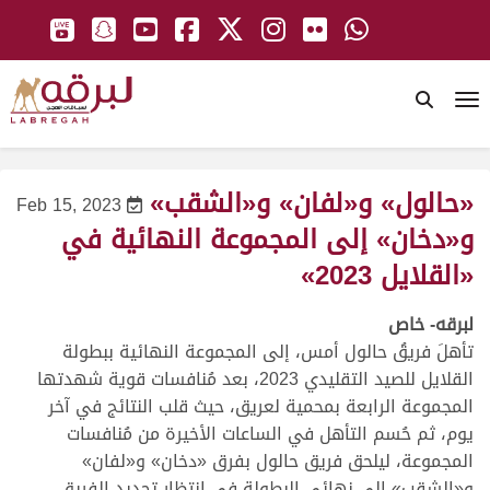
To
«حالول» و«لفان» و«الشقب»
Feb 15, 2023
و«دخان» إلى المجموعة النهائية في
«القلايل 2023»
لبرقه- خاص
تأهلَ فريقُ حالول أمس، إلى المجموعة النهائية ببطولة
القلايل للصيد التقليدي 2023، بعد مُنافسات قوية شهدتها
المجموعة الرابعة بمحمية لعريق، حيث قلب النتائج في آخر
يوم، ثم حُسم التأهل في الساعات الأخيرة من مُنافسات
المجموعة، ليلحق فريق حالول بفرق «دخان» و«لفان»
و«الشقب» إلى نهائي البطولة في انتظار تحديد الفريق