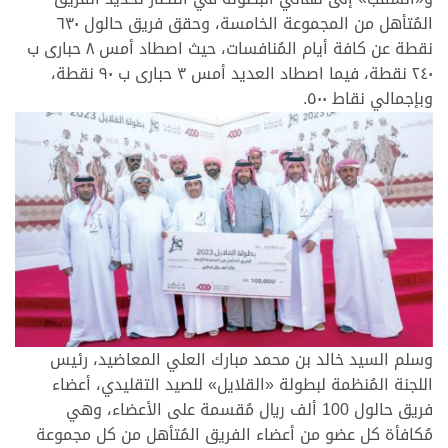
المُتأهل من المجموعة الخامسة، وحقق فريق حالول ٦٣٠
نقطة عن كافة أيام المُنافسات، حيث اصطاد أمس ٨ حبارى ب
٢٤٠ نقطة، فيما اصطاد العديد أمس ٣ حبارى ب ٩٠ نقطة،
وبإجمالي نقاط ٥٠٠.
وسلم السيد خالد بن محمد مبارك العلي المعاضيد، رئيس
اللجنة المُنظمة لبطولة «القلايل» للصيد التقليدي، أعضاء
فريق حالول 100 ألف ريال مُقسمة على الأعضاء، وهي
مُكافأة كل عضو من أعضاء الفريق المُتأهل من كل مجموعة