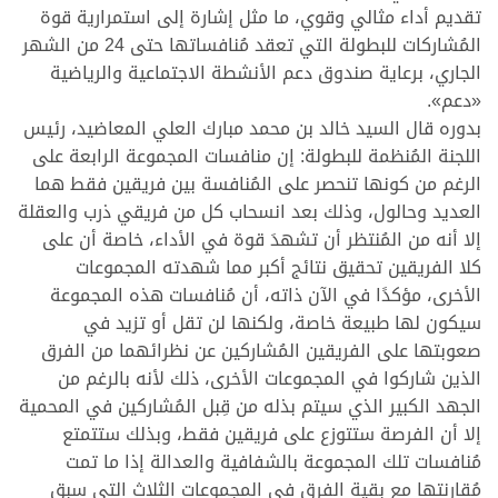
تقديم أداء مثالي وقوي، ما مثل إشارة إلى استمرارية قوة
المُشاركات للبطولة التي تعقد مُنافساتها حتى 24 من الشهر
الجاري، برعاية صندوق دعم الأنشطة الاجتماعية والرياضية
«دعم».
بدوره قال السيد خالد بن محمد مبارك العلي المعاضيد، رئيس
اللجنة المُنظمة للبطولة: إن منافسات المجموعة الرابعة على
الرغم من كونها تنحصر على المُنافسة بين فريقين فقط هما
العديد وحالول، وذلك بعد انسحاب كل من فريقي ذرب والعقلة
إلا أنه من المُنتظر أن تشهدَ قوة في الأداء، خاصة أن على
كلا الفريقين تحقيق نتائج أكبر مما شهدته المجموعات
الأخرى، مؤكدًا في الآن ذاته، أن مُنافسات هذه المجموعة
سيكون لها طبيعة خاصة، ولكنها لن تقل أو تزيد في
صعوبتها على الفريقين المُشاركين عن نظرائهما من الفرق
الذين شاركوا في المجموعات الأخرى، ذلك لأنه بالرغم من
الجهد الكبير الذي سيتم بذله من قِبل المُشاركين في المحمية
إلا أن الفرصة ستتوزع على فريقين فقط، وبذلك ستتمتع
مُنافسات تلك المجموعة بالشفافية والعدالة إذا ما تمت
مُقارنتها مع بقية الفرق في المجموعات الثلاث التي سبق