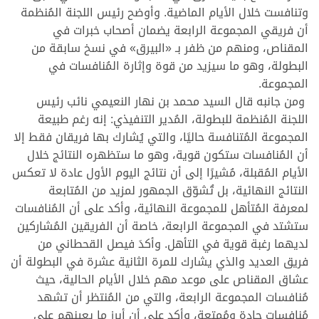
وتنافست خلال الأيام الماضية. وأوضح رئيس اللجنة المُنظمة
أن فريقي المجموعة الرابعة يضمان أصحاب خبرات في
المقناص، ومنهم من ظفر بـ «البيرق» في نسخ سابقة من
البطولة، وهو ما سيزيد من قوة وإثارة المُنافسات في
المجموعة.
ومن جانبه قال السيد محمد بن نهار النعيمي نائب رئيس
اللجنة المُنظمة للبطولة، المُدير التنفيذي: إنه رغم طبيعة
المجموعة المُتنافسة حاليًا، والتي يُشارك بها فريقان فقط إلا
أن المُنافسات ستكون قوية، وهو ما ستظهره النتائج خلال
الأيام المُقبلة، مُشيرًا إلى أن نتائج اليوم الأول عادة لا تعكس
النتائج النهائية، بل تُشوّق الجمهور لمزيد من المُتابعة
لمعرفة المُتأهل للمجموعة النهائية، وأكد على أن المُنافسات
ستشتد في المجموعة الرابعة، خاصة أن الفريقين المُشاركين
لديهما رغبة قوية في التأهل. وأكدَ فيصل القحطاني من
فريق العديد والذي يشارك للمرة الثانية عشرة في البطولة أن
عشاق المقناص على موعد مهم خلال الأيام الحالية، حيث
مُنافسات المجموعة الرابعة، والتي من المُنتظر أن تشهد
مُنافسات جادة ومُمتعة، وأكد على أن أبرز ما يعينهم على