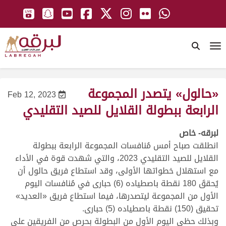
To
«حالول» يتصدر المجموعة
Feb 12, 2023
الرابعة ببطولة القلايل للصيد التقليدي
لبرقه- خاص
انطلقت صباح أمس مُنافسات المجموعة الرابعة ببطولة
القلايل للصيد التقليدي 2023، والتي شهدت قوة في الأداء
مع استهلال خطواتها الأولى، وقد استطاع فريق حالول أن
يُحققَ 180 نقطة باصطياده (6) حبارى في مُنافسات اليوم
الأول من المجموعة ليتصدرها، فيما استطاع فريق «العديد»
تحقيق (150) نقطة باصطياده (5) حبارى.
وبذلك حظي اليوم الأول من البطولة بحرص من الفريقين على