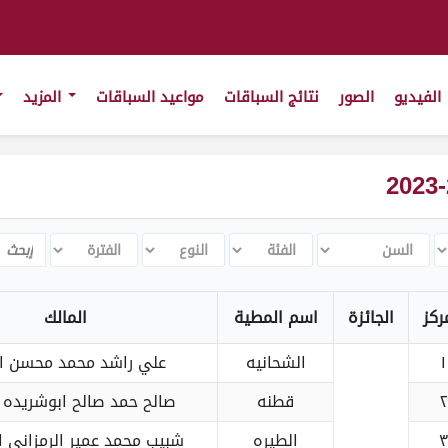
الفيديو
الصور
نتائج السباقات
مواعيد السباقات
المزيد
السن
الفئة
النوع
الفترة
Search
ركز
الجائزة
اسم المطية
المالك
١
الشحانيه
علي راشد محمد محسن ان
٢
قطنه
صالح حمد صالح ابوشريده 
٣
الطيره
شبيب محمد عمير الرمزاني ا