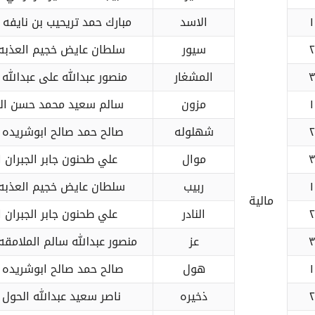
١
الاسد
مبارك حمد تريحيب بن نايفه 
٢
سيور
سلطان عايض خجيم العذبه 
٣
المشغار
منصور عبدالله على عبدالله
١
مزون
سالم سعيد محمد حسن ال
٢
شهلوله
صالح حمد صالح ابوشريده 
٣
موال
علي طحنون جابر الجبران 
١
ربيب
سلطان عايض خجيم العذبه 
مالية
٢
النادر
علي طحنون جابر الجبران 
٣
عز
منصور عبدالله سالم الملامقه
١
هول
صالح حمد صالح ابوشريده 
٢
ذخيره
ناصر سعيد عبدالله الحول 