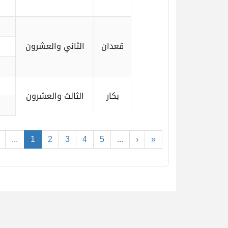
قعدان
الثاني والعشرون
بكار
الثالث والعشرون
...
1
2
3
4
5
...
›
»