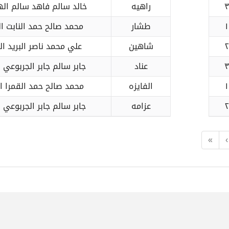
٣
راهيه
خالد سالم فاهد سالم ال
١
طشار
محمد صالح حمد النابت ا
٢
شاهين
علي محمد ناصر البريد ا
٣
عناد
جابر سالم جابر الجربوعي 
١
الفايزه
محمد صالح حمد القمرا ال
٢
عزامه
جابر سالم جابر الجربوعي 
«
‹