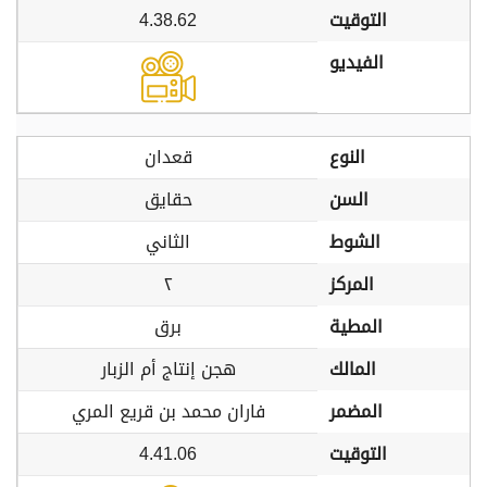
التوقيت
4.38.62
الفيديو
النوع
قعدان
السن
حقايق
الشوط
الثاني
المركز
٢
المطية
برق
المالك
هجن إنتاج أم الزبار
المضمر
فاران محمد بن قريع المري
التوقيت
4.41.06