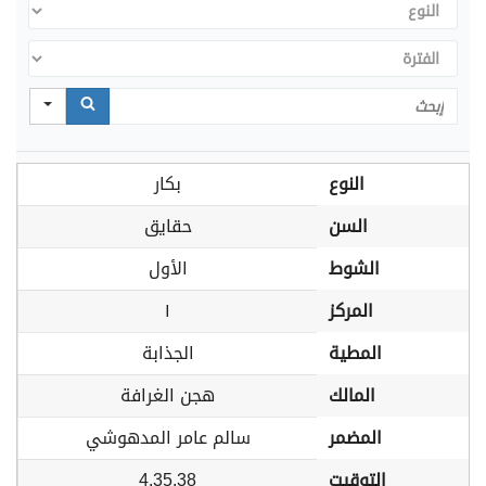
النوع
الفترة
Search
النوع
بكار
السن
حقايق
الشوط
الأول
المركز
١
المطية
الجذابة
المالك
هجن الغرافة
المضمر
سالم عامر المدهوشي
التوقيت
4.35.38