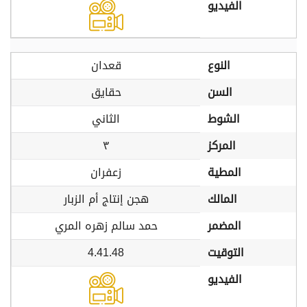
الفيديو
النوع
قعدان
السن
حقايق
الشوط
الثاني
المركز
٣
المطية
زعفران
المالك
هجن إنتاج أم الزبار
المضمر
حمد سالم زهره المري
التوقيت
4.41.48
الفيديو