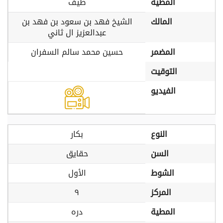
المطية
طيف
المالك
الشيخ فهد بن سعود بن فهد بن
عبدالعزيز ال ثاني
المضمر
حسين محمد سالم السفران
التوقيت
الفيديو
النوع
بكار
السن
حقايق
الشوط
الأول
المركز
٩
المطية
دره