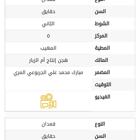
السن
حقايق
الشوط
الثاني
المركز
٥
المطية
المهيب
المالك
هجن إنتاج أم الزبار
المضمر
مبارك محمد علي الجربوعي المري
التوقيت
الفيديو
النوع
قعدان
السن
حقايق