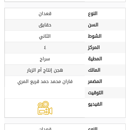
النوع
قعدان
السن
حقايق
الشوط
الثاني
المركز
٤
المطية
سراج
المالك
هجن إنتاج أم الزبار
المضمر
فاران محمد حمد قريع المري
التوقيت
الفيديو
النوع
قعدان