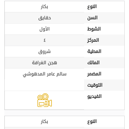
النوع
بكار
السن
حقايق
الشوط
الأول
المركز
٤
المطية
شروق
المالك
هجن الغرافة
المضمر
سالم عامر المدهوشي
التوقيت
الفيديو
النوع
بكار