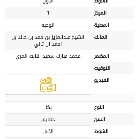
الشوط
الأول
المركز
٦
المطية
الوجبه
المالك
الشيخ عبدالعزيز بن حمد بن خالد بن
احمد ال ثاني
المضمر
محمد مبارك سعيد النابت المري
التوقيت
الفيديو
النوع
بكار
السن
حقايق
الشوط
الأول