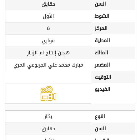
السن
حقايق
الشوط
الأول
المركز
٥
المطية
مواري
المالك
هـجـن إنتـاج ام الزبـار
المضمر
مبارك محمد علي الجربوعي المري
التوقيت
الفيديو
النوع
بكار
السن
حقايق