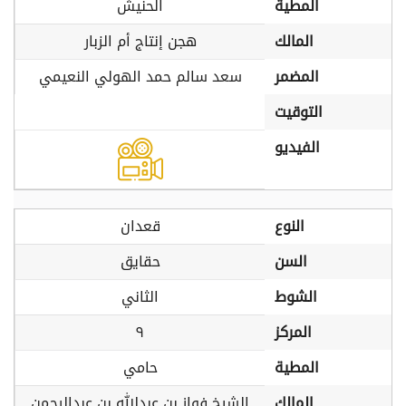
المطية
الحنيش
المالك
هجن إنتاج أم الزبار
المضمر
سعد سالم حمد الهولي النعيمي
التوقيت
الفيديو
النوع
قعدان
السن
حقايق
الشوط
الثاني
المركز
٩
المطية
حامي
المالك
الشيخ فواز بن عبدالله بن عبدالرحمن