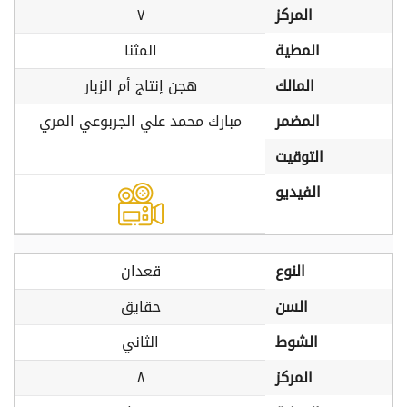
المركز
٧
المطية
المثنا
المالك
هجن إنتاج أم الزبار
المضمر
مبارك محمد علي الجربوعي المري
التوقيت
الفيديو
النوع
قعدان
السن
حقايق
الشوط
الثاني
المركز
٨