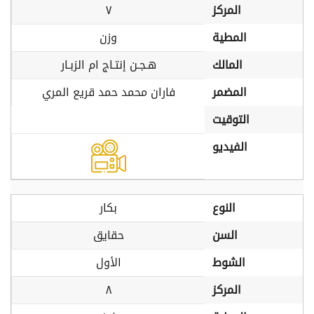
المركز
٧
المطية
وزن
المالك
هـجـن إنتـاج ام الزبـار
المضمر
فاران محمد حمد قريع المري
التوقيت
الفيديو
النوع
بكار
السن
حقايق
الشوط
الأول
المركز
٨