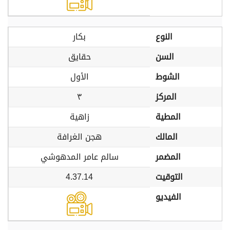
النوع
بكار
السن
حقايق
الشوط
الأول
المركز
٣
المطية
زاهية
المالك
هجن الغرافة
المضمر
سالم عامر المدهوشي
التوقيت
4.37.14
الفيديو