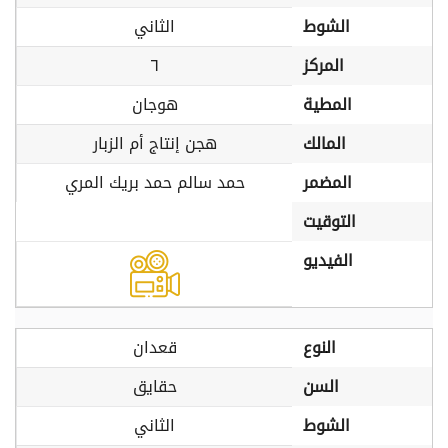
الشوط
الثاني
المركز
٦
المطية
هوجان
المالك
هجن إنتاج أم الزبار
المضمر
حمد سالم حمد بريك المري
التوقيت
الفيديو
النوع
قعدان
السن
حقايق
الشوط
الثاني