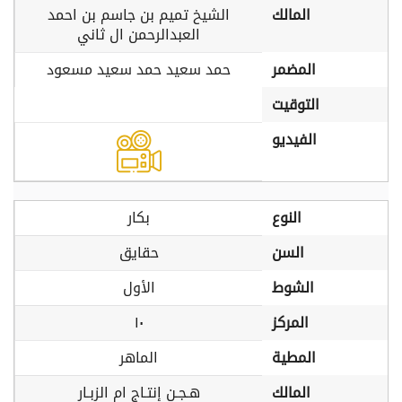
المالك
الشيخ تميم بن جاسم بن احمد
العبدالرحمن ال ثاني
المضمر
حمد سعيد حمد سعيد مسعود
التوقيت
الفيديو
النوع
بكار
السن
حقايق
الشوط
الأول
المركز
١٠
المطية
الماهر
المالك
هـجـن إنتـاج ام الزبـار