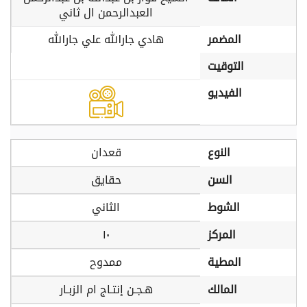
العبدالرحمن ال ثاني
المضمر
هادي جارالله علي جارالله
التوقيت
الفيديو
النوع
قعدان
السن
حقايق
الشوط
الثاني
المركز
١٠
المطية
ممدوح
المالك
هـجـن إنتـاج ام الزبـار