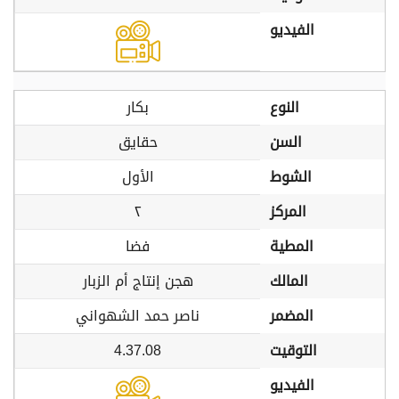
الفيديو
النوع
بكار
السن
حقايق
الشوط
الأول
المركز
٢
المطية
فضا
المالك
هجن إنتاج أم الزبار
المضمر
ناصر حمد الشهواني
التوقيت
4.37.08
الفيديو