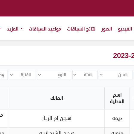
الفيديو
الصور
نتائج السباقات
مواعيد السباقات
المزيد
السن
الفئة
النوع
الفترة
rch
اسم
المالك
المطية
مح
ديمه
هـجـن ام الزبـار
متعبه
هـجـن الشيحـانيــه
مح