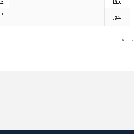
شقا
جا
مح
بحور
«
‹