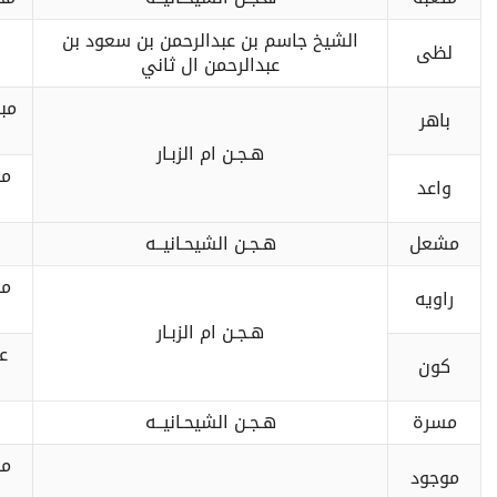
الشيخ جاسم بن عبدالرحمن بن سعود بن
لظى
عبدالرحمن ال ثاني
مب
باهر
هـجـن ام الزبـار
مح
واعد
مشعل
هـجـن الشيحـانيــه
مح
راويه
هـجـن ام الزبـار
ع
كون
مسرة
هـجـن الشيحـانيــه
مح
موجود