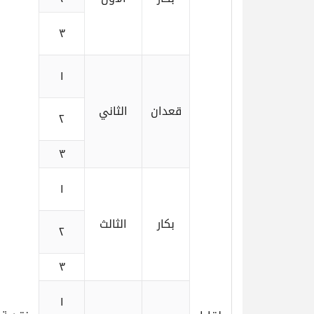
٣
١
قعدان
الثاني
٢
٣
١
بكار
الثالث
٢
٣
١