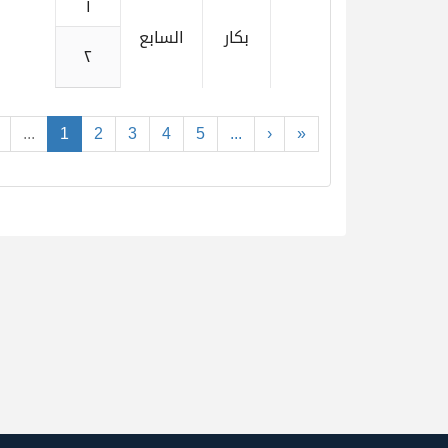
١
بكار
السابع
٢
...
1
2
3
4
5
...
›
»