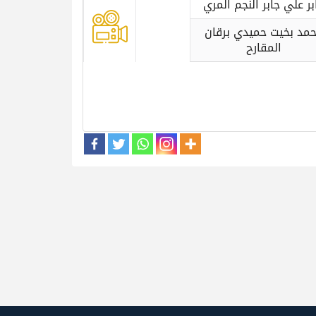
بر علي جابر النجم المري
مد بخيت حميدي برقان
المقارح