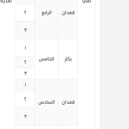
لقايا
نقدية
قعدان
الرابع
٢
٣
١
بكار
الخامس
٢
٣
١
٢
قعدان
السادس
٣