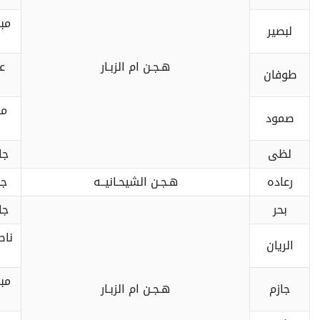
مب
لبصير
هـجـن ام الزبـار
ع
طوفان
مح
صمود
لظى
جا
رعاده
هـجـن الشيحـانيــه
جا
بحر
جا
ناص
الريان
مب
جازم
هـجـن ام الزبـار