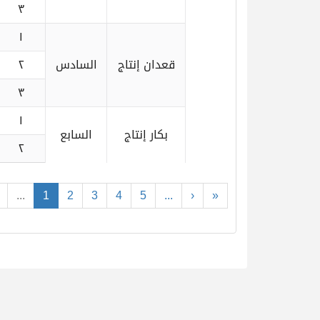
٣
١
قعدان إنتاج
السادس
٢
٣
١
بكار إنتاج
السابع
٢
...
1
2
3
4
5
...
›
»