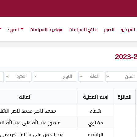
الفيديو
الصور
نتائج السباقات
مواعيد السباقات
المزيد
سن
الفئة
النوع
الفترة
ch
الجائزة
اسم المطية
المالك
شماء
محمد ناصر محمد ناصر الشن
مضاوي
منصور عبدالله على عبدالله ال
الراسيه
عبدالرحمن علي سالم الجربوعي 