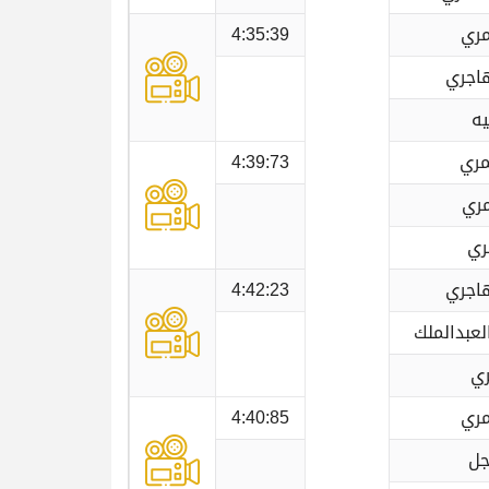
مري
4:35:39
هاجري
يه
مري
4:39:73
مري
ري
هاجري
4:42:23
عبدالملك
ري
مري
4:40:85
جل