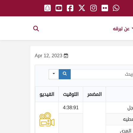
عن لبرقه
Apr 12, 2023
Sear
المضمر
التوقيت
الفيديو
جل
4:38:91
عطيه
المري