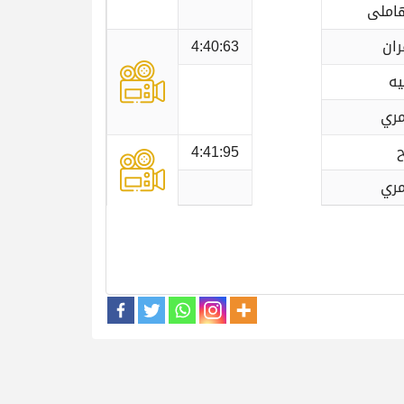
هاملى
ران
4:40:63
يه
مري
ح
4:41:95
مري