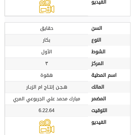
الفيديو
السن
حقايق
النوع
بكار
الشوط
الأول
المركز
٣
اسم المطية
هقوة
المالك
هـجـن إنتـاج ام الزبـار
المضمر
مبارك محمد علي الجربوعي المري
التوقيت
6.22.64
الفيديو