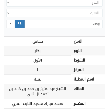
النوع
الفترة
Search
السن
حقايق
النوع
بكار
الشوط
الأول
المركز
١
اسم المطية
لفتة
المالك
الشيخ عبدالعزيز بن حمد بن خالد بن
أحمد آل ثاني
المضمر
محمد مبارك سعيد النابت المري