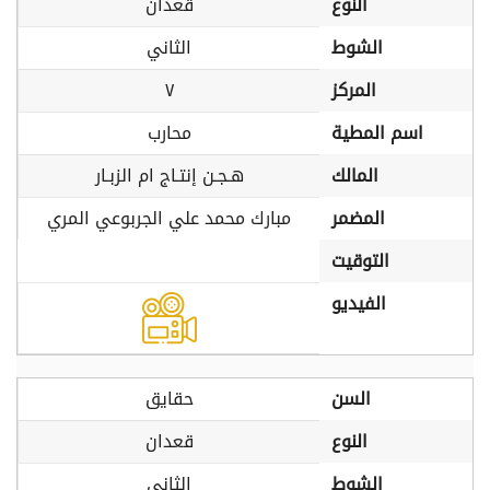
النوع
قعدان
الشوط
الثاني
المركز
٧
اسم المطية
محارب
المالك
هـجـن إنتـاج ام الزبـار
المضمر
مبارك محمد علي الجربوعي المري
التوقيت
الفيديو
السن
حقايق
النوع
قعدان
الشوط
الثاني