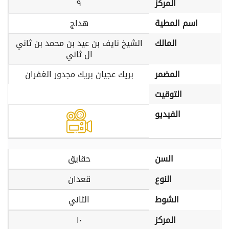
المركز
٩
اسم المطية
هداج
المالك
الشيخ نايف بن عيد بن محمد بن ثاني
ال ثاني
المضمر
بريك عجيان بريك مجدور الغفران
التوقيت
الفيديو
السن
حقايق
النوع
قعدان
الشوط
الثاني
المركز
١٠