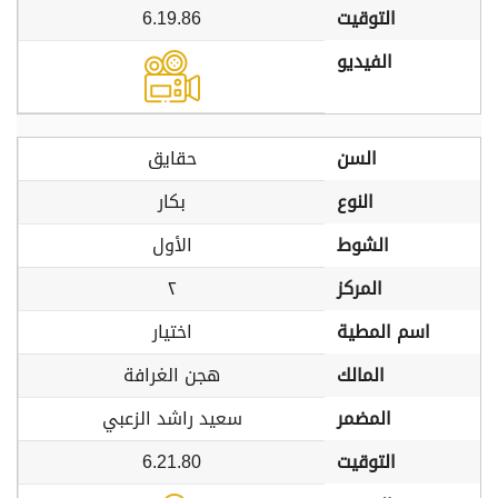
التوقيت
6.19.86
الفيديو
السن
حقايق
النوع
بكار
الشوط
الأول
المركز
٢
اسم المطية
اختيار
المالك
هجن الغرافة
المضمر
سعيد راشد الزعبي
التوقيت
6.21.80