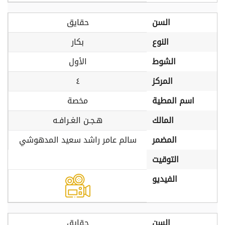
السن
حقايق
النوع
بكار
الشوط
الأول
المركز
٤
اسم المطية
مخصة
المالك
هـجـن الغـرافـه
المضمر
سالم عامر راشد سعيد المدهوشي
التوقيت
الفيديو
السن
حقايق