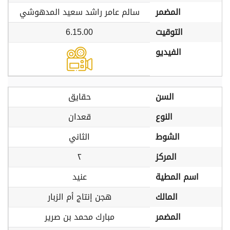
المضمر
سالم عامر راشد سعيد المدهوشي
التوقيت
6.15.00
الفيديو
السن
حقايق
النوع
قعدان
الشوط
الثاني
المركز
٢
اسم المطية
عنيد
المالك
هجن إنتاج أم الزبار
المضمر
مبارك محمد بن صرير