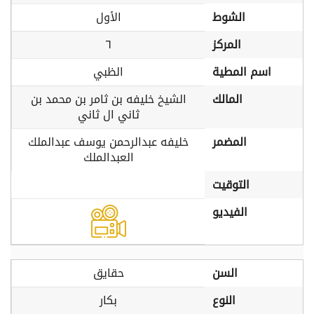
الشوط
الأول
المركز
٦
اسم المطية
الظبي
المالك
الشيخ خليفه بن ثامر بن محمد بن
ثاني ال ثاني
المضمر
خليفه عبدالرحمن يوسف عبدالملك
العبدالملك
التوقيت
الفيديو
السن
حقايق
النوع
بكار