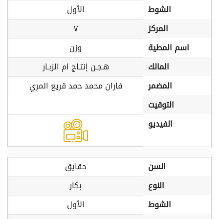
الشوط
الأول
المركز
٧
اسم المطية
وزن
المالك
هـجـن إنتـاج ام الزبـار
المضمر
فاران محمد حمد قريع المري
التوقيت
الفيديو
السن
حقايق
النوع
بكار
الشوط
الأول