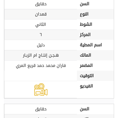
السن
حقايق
النوع
قعدان
الشوط
الثاني
المركز
٦
اسم المطية
دليل
المالك
هـجـن إنتـاج ام الزبـار
المضمر
فاران محمد حمد قريع المري
التوقيت
الفيديو
السن
حقايق