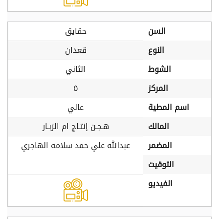
السن
حقايق
النوع
قعدان
الشوط
الثاني
المركز
٥
اسم المطية
عالي
المالك
هـجـن إنتـاج ام الزبـار
المضمر
عبدالله علي حمد سلامه الهاجري
التوقيت
الفيديو