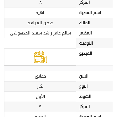
المركز
٨
اسم المطية
زاهيه
المالك
هـجـن الغـرافـه
المضمر
سالم عامر راشد سعيد المدهوشي
التوقيت
الفيديو
السن
حقايق
النوع
بكار
الشوط
الأول
المركز
٩
اسم المطية
الوجبه