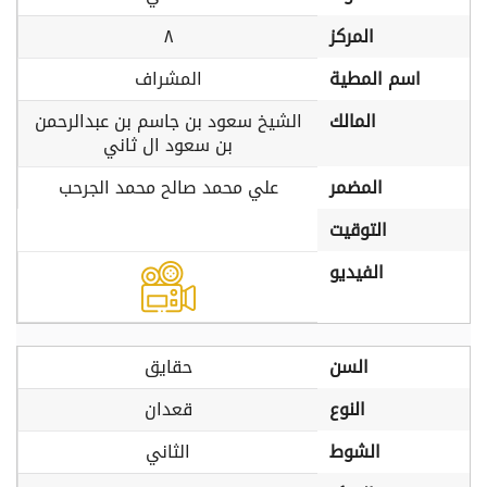
المركز
٨
اسم المطية
المشراف
المالك
الشيخ سعود بن جاسم بن عبدالرحمن
بن سعود ال ثاني
المضمر
علي محمد صالح محمد الجرحب
التوقيت
الفيديو
السن
حقايق
النوع
قعدان
الشوط
الثاني