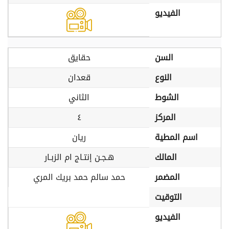
الفيديو
السن
حقايق
النوع
قعدان
الشوط
الثاني
المركز
٤
اسم المطية
ريان
المالك
هـجـن إنتـاج ام الزبـار
المضمر
حمد سالم حمد بريك المري
التوقيت
الفيديو