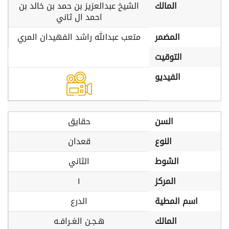
المالك
الشيخ عبدالعزيز بن حمد بن خالد بن
احمد ال ثاني
المضمر
متعب عبدالله راشد الفهيدان المري
التوقيت
الفيديو
السن
حقايق
النوع
قعدان
الشوط
الثاني
المركز
١
اسم المطية
الدرع
المالك
هـجـن الغـرافـه