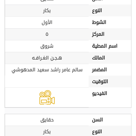
النوع
بكار
الشوط
الأول
المركز
٥
اسم المطية
شروق
المالك
هـجـن الغـرافـه
المضمر
سالم عامر راشد سعيد المدهوشي
التوقيت
الفيديو
السن
حقايق
النوع
بكار