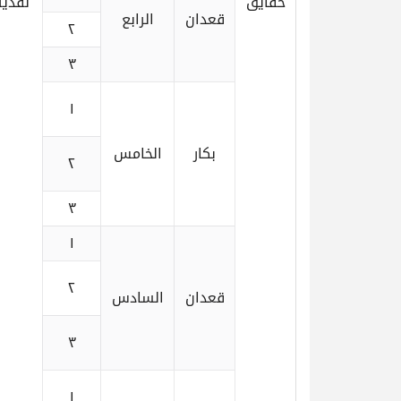
حقايق
نقدية
قعدان
الرابع
٢
٣
١
بكار
الخامس
٢
٣
١
٢
قعدان
السادس
٣
١