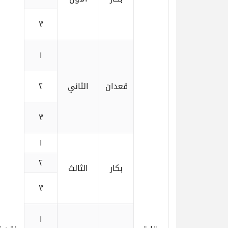
٣
١
قعدان
الثاني
٢
٣
١
٢
بكار
الثالث
٣
١