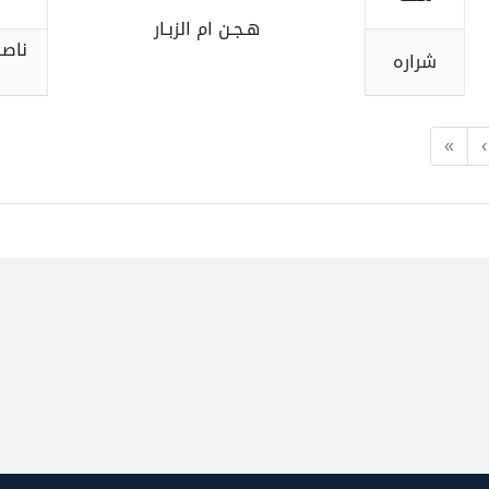
هـجـن ام الزبـار
ناص
شراره
«
‹