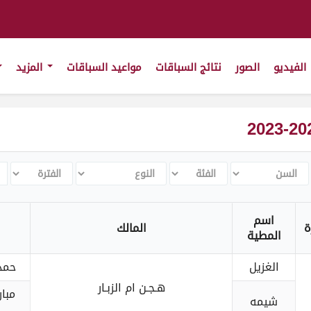
الفيديو
الصور
نتائج السباقات
مواعيد السباقات
المزيد
السن
الفئة
النوع
الفترة
ch
اسم
ة
المالك
المطية
الغزيل
حمد
هـجـن ام الزبـار
مبا
شيمه