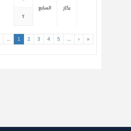
بكار
السابع
٢
...
1
2
3
4
5
...
›
»