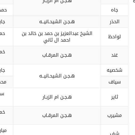
هـجـن ام الزبـار
جاه
حمد
الحذر
هـجـن الشيحـانيــه
جاب
الشيخ عبدالعزيز بن حمد بن خالد بن
حمد
لواحظ
احمد ال ثاني
خم
غند
هـجـن المرقـاب
شخصيه
جاب
هـجـن الشيحـانيــه
سياف
محم
سع
ثاير
هـجـن ام الزبـار
خم
مشيرب
هـجـن المرقـاب
مبا
شف