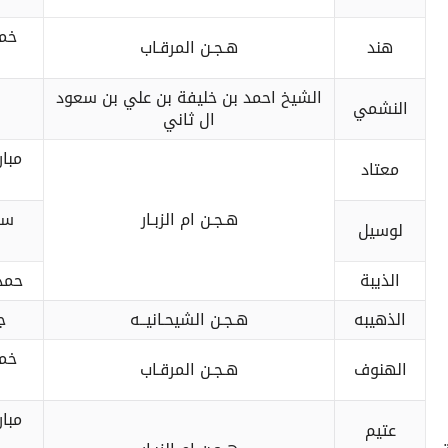
خم
هند
هـجـن المرقـاب
الشيخ احمد بن خليفة بن علي بن سعود
النشمي
ال ثاني
مبا
معتاد
هـجـن ام الزبـار
سع
لوسيل
الذيبة
حمد
الذهيبه
هـجـن الشيحـانيــه
ج
خم
الهنوف
هـجـن المرقـاب
مبا
عتيم