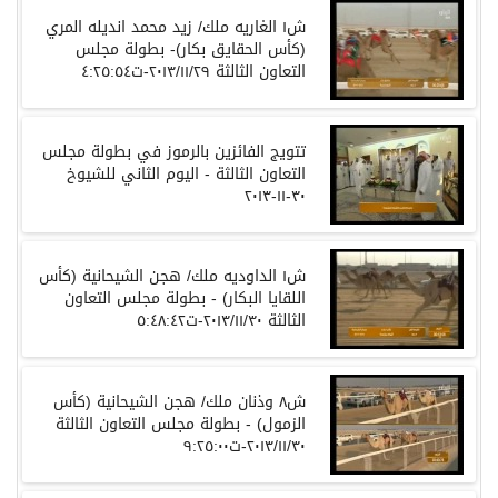
ش١ الغاريه ملك/ زيد محمد انديله المري
(كأس الحقايق بكار)- بطولة مجلس
التعاون الثالثة ٢٠١٣/١١/٢٩-ت٤:٢٥:٥٤
تتويج الفائزين بالرموز في بطولة مجلس
التعاون الثالثة - اليوم الثاني للشيوخ
٣٠-١١-٢٠١٣
ش١ الداوديه ملك/ هجن الشيحانية (كأس
اللقايا البكار) - بطولة مجلس التعاون
الثالثة ٢٠١٣/١١/٣٠-ت٥:٤٨:٤٢
ش٨ وذنان ملك/ هجن الشيحانية (كأس
الزمول) - بطولة مجلس التعاون الثالثة
٢٠١٣/١١/٣٠-ت٩:٢٥:٠٠