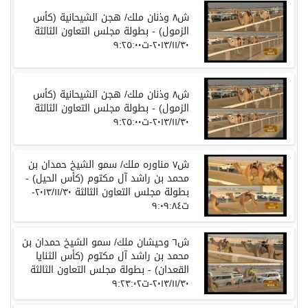
ش٨ وذنان ملك/ هجن الشيحانية (كأس
الزمول) - بطولة مجلس التعاون الثالثة
٢٠١٣/١١/٣٠-ت٩:٢٥:٠٠
ش٨ وذنان ملك/ هجن الشيحانية (كأس
الزمول) - بطولة مجلس التعاون الثالثة
٢٠١٣/١١/٣٠-ت٩:٢٥:٠٠
ش٧ مناوره ملك/ سمو الشيخ حمدان بن
محمد بن راشد آل مكتوم (كأس الحيل) -
بطولة مجلس التعاون الثالثة ٢٠١٣/١١/٣٠-
ت٩:٠٩:٨٤
ش٦ وحيشان ملك/ سمو الشيخ حمدان بن
محمد بن راشد آل مكتوم (كأس الثنايا
القعدان) - بطولة مجلس التعاون الثالثة
٢٠١٣/١١/٣٠-ت٩:٢٣:٠٢