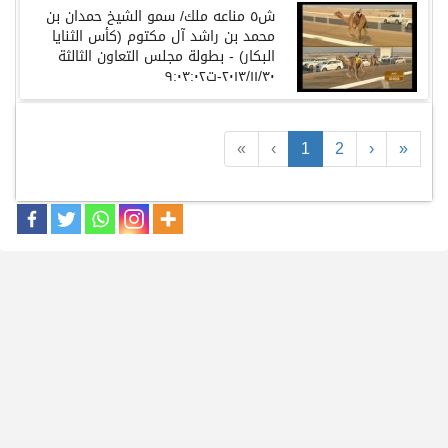
ش٥ مناعه ملك/ سمو الشيخ حمدان بن
محمد بن راشد آل مكتوم (كأس الثنايا
البكار) - بطولة مجلس التعاون الثالثة
٢٠١٣/١١/٣٠-ت٩:٠٣:٠٢
«
‹
1
2
›
»