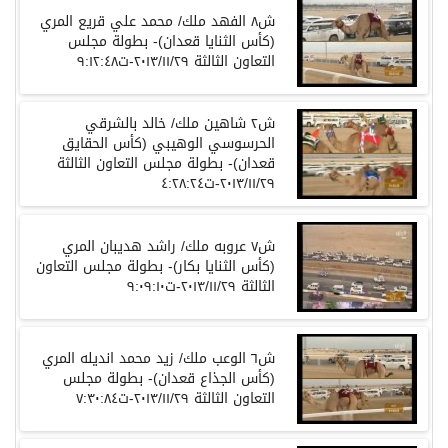
ش٨ الفهد ملك/ محمد علي قريع المري
(كأس الثنايا قعدان)- بطولة مجلس
التعاون الثالثة ٢٠١٣/١١/٢٩-ت٩:١٢:٤٨
ش٢ شاهين ملك/ خالد بالشرقي
الحرسوسي الوهيبي (كأس الحقايق
قعدان)- بطولة مجلس التعاون الثالثة
٢٠١٣/١١/٢٩-ت٤:٢٨:٢٤
ش٧ عروبه ملك/ راشد هديبان المري
(كأس الثنايا بكار)- بطولة مجلس التعاون
الثالثة ٢٠١٣/١١/٢٩-ت٩:٠٩:١٠
ش٦ الوعب ملك/ زيد محمد انديله المري
(كأس الجذاع قعدان)- بطولة مجلس
التعاون الثالثة ٢٠١٣/١١/٢٩-ت٧:٣٠:٨٤