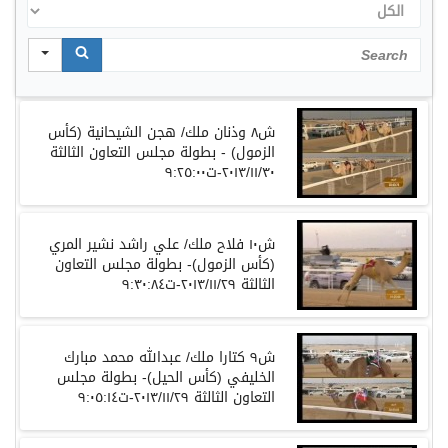
الكل
Search
ش٨ وذنان ملك/ هجن الشيحانية (كأس
الزمول) - بطولة مجلس التعاون الثالثة
٢٠١٣/١١/٣٠-ت٩:٢٥:٠٠
ش١٠ فلاح ملك/ علي راشد نشير المري
(كأس الزمول)- بطولة مجلس التعاون
الثالثة ٢٠١٣/١١/٢٩-ت٩:٣٠:٨٤
ش٩ كتارا ملك/ عبدالله محمد مبارك
الخليفي (كأس الحيل)- بطولة مجلس
التعاون الثالثة ٢٠١٣/١١/٢٩-ت٩:٠٥:١٤