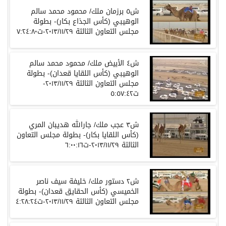
ش٥ برزمان ملك/ محمود محمد سالم
الوهيبي (كأس الجذاع بكار)- بطولة
مجلس التعاون الثالثة ٢٠١٣/١١/٢٩-ت٧:٢٤:٨٠
ش٤ الأبيض ملك/ محمود محمد سالم
الوهيبي (كأس اللقايا قعدان)- بطولة
مجلس التعاون الثالثة ٢٠١٣/١١/٢٩-
ت٥:٥٧:٤٢
ش٣ عجب ملك/ جارالله هديبان المري
(كأس اللقايا بكار)- بطولة مجلس التعاون
الثالثة ٢٠١٣/١١/٢٩-ت٦:٠٠:١٦
ش٢ دستور ملك/ خليفة سيف ناصر
الخميسي (كأس الحقايق قعدان)- بطولة
مجلس التعاون الثالثة ٢٠١٣/١١/٢٩-ت٤:٢٨:٢٤