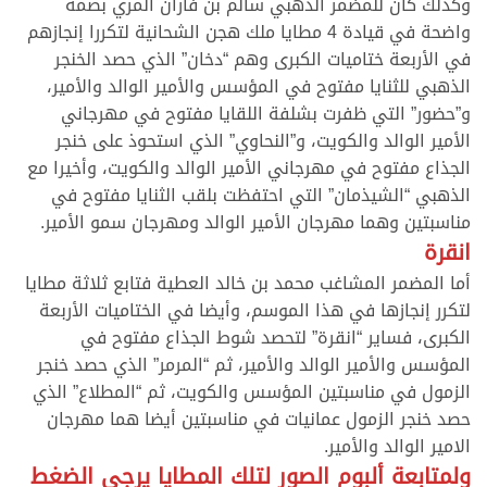
وكذلك كان للمضمر الذهبي سالم بن فاران المري بصمة
واضحة في قيادة 4 مطايا ملك هجن الشحانية لتكررا إنجازهم
في الأربعة ختاميات الكبرى وهم “دخان” الذي حصد الخنجر
الذهبي للثنايا مفتوح في المؤسس والأمير الوالد والأمير،
و”حضور” التي ظفرت بشلفة اللقايا مفتوح في مهرجاني
الأمير الوالد والكويت، و”النحاوي” الذي استحوذ على خنجر
الجذاع مفتوح في مهرجاني الأمير الوالد والكويت، وأخيرا مع
الذهبي “الشيذمان” التي احتفظت بلقب الثنايا مفتوح في
مناسبتين وهما مهرجان الأمير الوالد ومهرجان سمو الأمير.
انقرة
أما المضمر المشاغب محمد بن خالد العطية فتابع ثلاثة مطايا
لتكرر إنجازها في هذا الموسم، وأيضا في الختاميات الأربعة
الكبرى، فساير “انقرة” لتحصد شوط الجذاع مفتوح في
المؤسس والأمير الوالد والأمير، ثم “المرمر” الذي حصد خنجر
الزمول في مناسبتين المؤسس والكويت، ثم “المطلاع” الذي
حصد خنجر الزمول عمانيات في مناسبتين أيضا هما مهرجان
الامير الوالد والأمير.
ولمتابعة ألبوم الصور لتلك المطايا يرجى الضغط