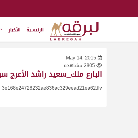
الرئيسية
الأخبار
May 14, 2015
2805 مشاهدة
البارع ملك_سعيد راشد الأعرج سباق المونديال لقا
3e168e24728232ae836ac329eead21ea62.flv