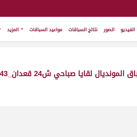
الفيديو
الصور
نتائج السباقات
مواعيد السباقات
المزيد
يا صباحي ش24 قعدان_43_ت7:48:87 ت(21/1/2011)