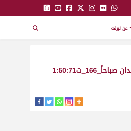
عن لبرقه
الحنيش ملك_حمد متعب المنخس_ش18 مهرجان المفاريد الصيفي الثالث قعدان صباحاً_166_ت1:50:71