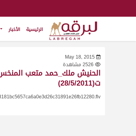
الرئيسية
الأخبار
May 18, 2015
2526 مشاهدة
ت(28/5/2011)
8181bc5657ca6a0e3d26c31891e26fb12280.flv