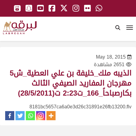
To
May 18, 2015
2651 مشاهدة
الذيبه ملك_خليفة بن علي العطية_ش5
مهرجان المفاريد الصيفي الثالث
بكارصباحاً_166_ت2:23 ت(28/5/2011)
8181bc5657ca6a0e3d26c31891e26fb13200.flv