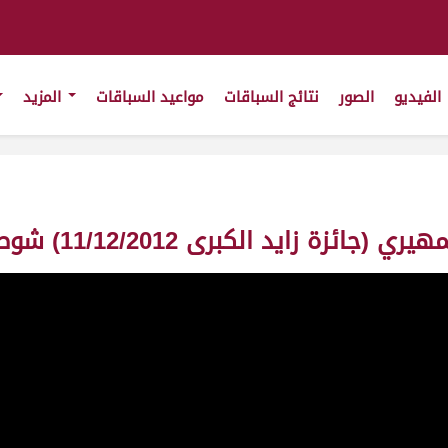
الفيديو
الصور
نتائج السباقات
مواعيد السباقات
المزيد
 11/12/2012) شوط الخنجر- جذاع بكار-ت 9:19:05