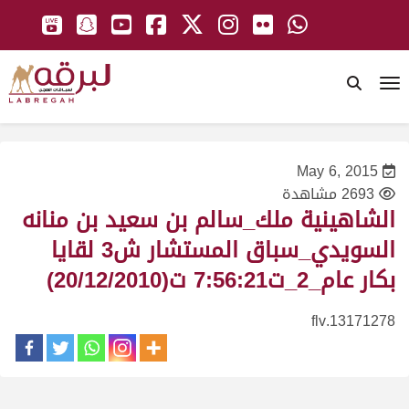
To
May 6, 2015
2693 مشاهدة
الشاهينية ملك_سالم بن سعيد بن منانه
السويدي_سباق المستشار ش3 لقايا
بكار عام_2_ت7:56:21 ت(20/12/2010)
13171278.flv