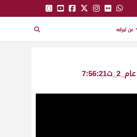
عن لبرقه
الشاهينية ملك_سالم سعيد منانة السويدي_سباق المستشار ش3 لقايا بكار عام_2_ت7:56:21