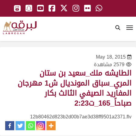
To
May 18, 2015
2579 مشاهدة
الطايشه ملك_سعيد بن ستان
المري_سباق المونديال ش1 مهرجان
المفاريد الصيفي الثالث بكار
صباحاً_165_ت2:23
12b80462d823b2d00b7ae3d38ff9501a2371.flv