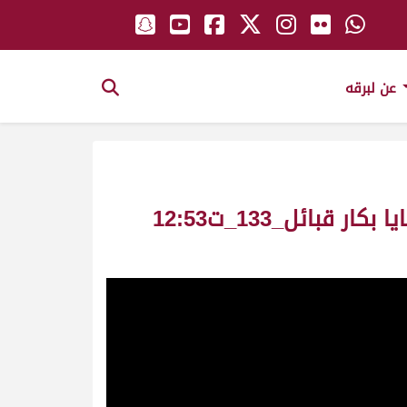
عن لبرقه
الظبي ملك_سعيد بن محمد بن مبارك المهيري_سباق ختامي الوثبه ش12 ثنايا بكار قبائل_133_ت12:53