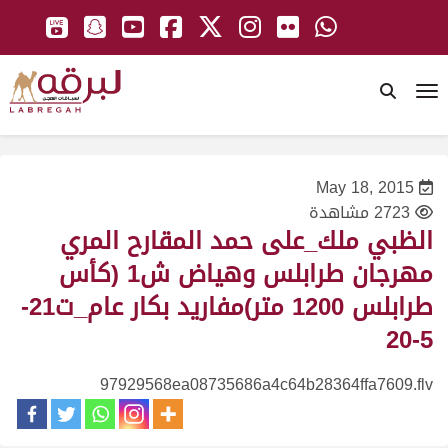
To
May 18, 2015
2723 مشاهدة
الظبي ملك_على حمد المقارح المري
مهرجان طرابلس وهياض ش1 (كأس
طرابلس 1200 متر)مفاريد بكار عام_ت21-
5-20
97929568ea08735686a4c64b28364ffa7609.flv