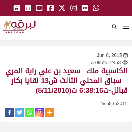
To
Jun 8, 2015
2453 مشاهدة
الكاسبية ملك _سعيد بن علي راية المري
_ سباق المحلي الثالث ش13 لقايا بكار
قبائل-ت6:38:16 ت(5/11/2010)
58352015.flv