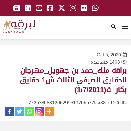
To
Oct 5, 2020
1408 مشاهدة
براقه ملك_حمد بن جهويل_مهرجان
الحقايق الصيفي الثالث ش1 حقايق
بكار_ت(1/7/2011)
272b38b8812d629961320bb77fca88cc1006.flv