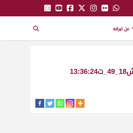
عن لبرقه
حساس ملك_سالم سعيد بن منانه السويدي_سباق المونديال زمول صباحي ش18_49_ت13:36:24