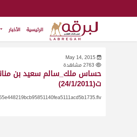
الرئيسية
الأخبار
May 14, 2015
2763 مشاهدة
ت(24/1/2011)
55e448219bcb95851140fea5111acd5b1735.flv