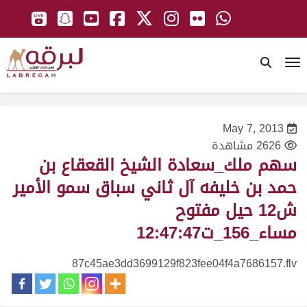
To
May 7, 2013
2626 مشاهدة
سهم ملك_سعادة الشيخ القعقاع بن
حمد بن خليفه آل ثاني سباق سمو الأمير
ش12 حيل مفتوح
مساء_156_ت12:47:47
87c45ae3dd3699129f823fee04f4a7686157.flv