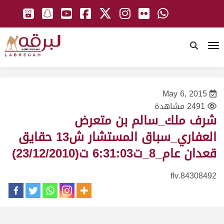
To
May 6, 2015
2491 مشاهدة
شرف ملك_سالم بن متعرض
العفاري_سباق المستشار ش13 حقايق
قعدان عام_8_ت6:31:03 ت(23/12/2010)
84308492.flv