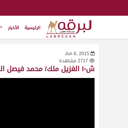
الرئيسية
الأخبار
Jun 6, 2015
2717 مشاهدة
ش١٠ الغزيل ملك/ محمد فيصل الرمزاني النعيمي – السباق المحلي الثاني ١٥/١٠/٢٠١٠-ثنايا بكار-التوقيت ٩:٥٦:٠١