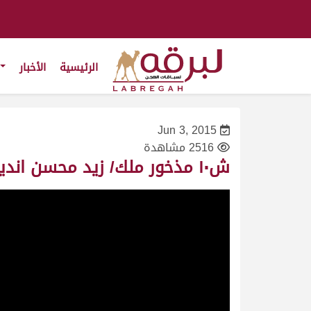
الرئيسية
الأخبار
Jun 3, 2015
2516 مشاهدة
ش١٠ مذخور ملك/ زيد محسن انديلة المري – السباق المحلي الأول ٢٤/٩/٢٠١٠-لقايا قعدان-التوقيت٦:٣٤:٢٣