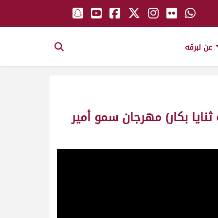
عن لبرقه
ثنايا بكار) مهرجان سمو أمير