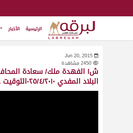
الرئيسية
الأخبار
Jun 20, 2015
2450 مشاهدة
ش١ الفهدة ملك/ سعادة المحاف
البلاد المفدي ٢٥/٤/٢٠١٠-التوقيت ١٣:١٢:٠٤