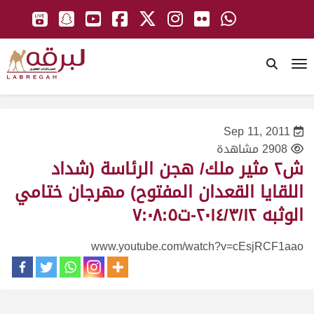
To
Sep 11, 2011
2908 مشاهدة
ش٢ مثير ملك/ هجن الرئاسة (شداد
اللقايا القعدان المفتوح) مهرجان ختامي
الوثبه ٢٠١٤/٣/١٢-ت٧:٠٨:٥
www.youtube.com/watch?v=cEsjRCF1aao