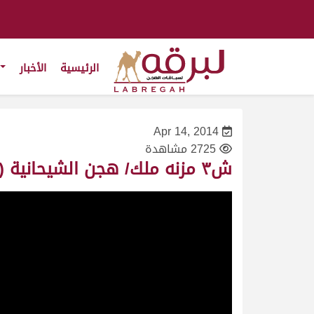
الرئيسية
الأخبار
Apr 14, 2014
2725 مشاهدة
ش٣ مزنه ملك/ هجن الشيحانية (الشلفة الذهبية للحيل العمانيات) مهرجان سمو الأمير ٢٠١٤/١/٢٩-ت١٢:٢١:٧٨