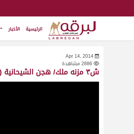
الرئيسية
الأخبار
Apr 14, 2014
2886 مشاهدة
ش٣ مزنه ملك/ هجن الشيحانية (الشلفة الذهبية للحيل العمانيات) مهرجان سمو الأمير ٢٠١٤/١/٢٩-ت١٢:٢١:٧٨