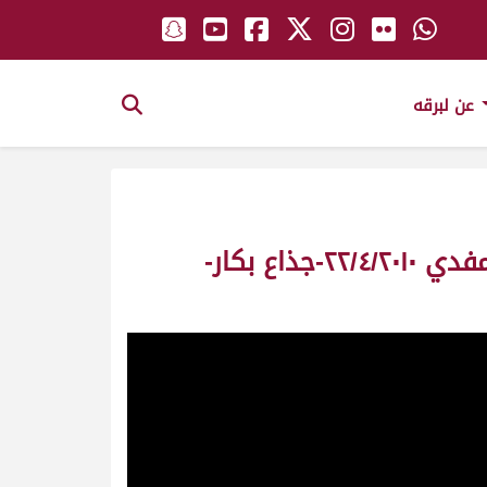
عن لبرقه
ش٣ منصورة ملك/ سعيد محمد زيتون المهيري – مهرجان سمو أمير البلاد المفدي ٢٢/٤/٢٠١٠-جذاع بكار-