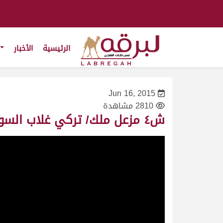
الرئيسية
الأخبار
Jun 16, 2015
2810 مشاهدة
ش٤ مزعل ملك/ تركي غلاب السواط العتيبي – السباق المحلي السادس ١٣/٢/٢٠١١-ثنايا قعدان-التوقيت١٣:١٠:٣٢