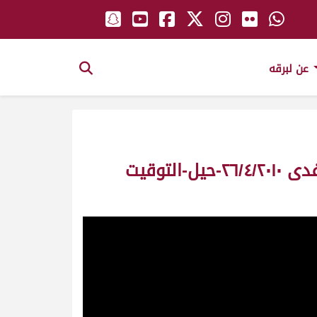
عن لبرقه
ش٥ بغداد ملك/ عبدالله مظفر محمد العامري – مهرجان سمو أمير البلاد المفدى ٢٦/٤/٢٠١٠-حيل-التوقيت