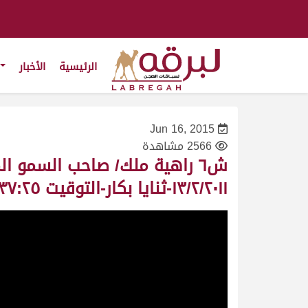
الرئيسية
الأخبار
Jun 16, 2015
2566 مشاهدة
ش٦ راهية ملك/ صاحب السمو 
١٣/٢/٢٠١١-ثنايا بكار-التوقيت ٩:٣٧:٢٥