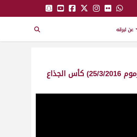
عن لبرقه
ش1 ارتياد لـ هجن الشحانية (سلطان بن محمد الوهيبي) مهرجان ختامي المرموم 25/3/2016) كأس الجذاع