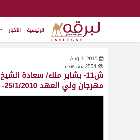
الرئيسية
الأخبار
Aug 3, 2015
2554 مشاهدة
ش11- بشاير ملك/ سعادة الش
مهرجان ولي العهد 25/1/2010- جذاع بكار- توقيت 9:11:5