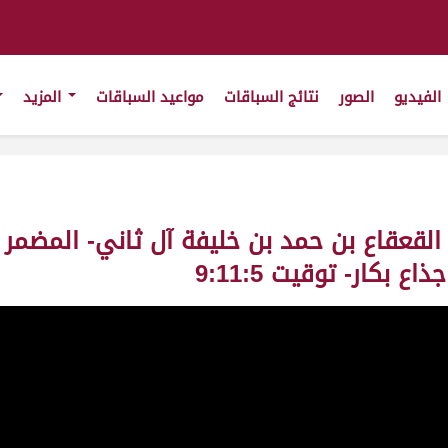
الفيديو
الصور
نتائج السباقات
مواعيد السباقات
المزيد
يخ القعقاع بن حمد بن خليفة آل ثاني- المضم