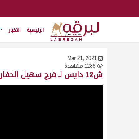
الرئيسية
الأخبار
Mar 21, 2021
1288 مشاهدة
ش12 دايس لـ فرج سهيل الحفار (مهرجان سمو الأمير المفدى صباح 21/3/2021) حقايق قعدان 6:08:97