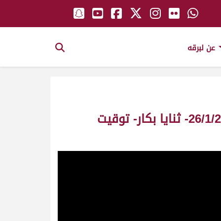
عن لبرقه
ش12- مظلومة ملك/ سالم سعيد منانة السويدي – مهرجان ولي العهد 26/1/2010- ثنايا بكار- توقيت