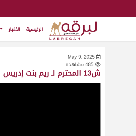
الرئيسية
الأخبار
May 9, 2025
485 مشاهدة
ش13 المحترم لـ ريم بنت إدريس البلوشي (مهرجان ختامي الوثبة 09-05-2025) سباق الهجن التراثي 3:06:82