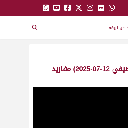
عن لبرقه
ش14 الوسمي لـ سعود عبدالعزيز سالم المري (التأهيلي الثالث للمهرجان الصيفي 12-07-2025) مفاريد