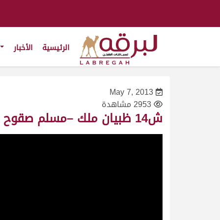
الرئيسية
الأخبار
May 7, 2013
2953 مشاهدة
ش14 ظبيان ملك –مسلم صقوح العامري- سباق سمو الأمير- قعدان- ت 9:29:02