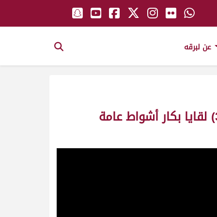
عن لبرقه
ش15 الحذرة لـ حباب بن مطر الكتبي (مهرجان سمو الأمير المفدى 30/3/2003) لقايا بكار أشواط عامة