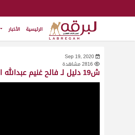
الرئيسية
الأخبار
Sep 19, 2020
2816 مشاهدة
ش19 دليل لـ فالح غنيم عبدالله الدوسري (المحلي الثاني 19/9/2020) حقايق قعدان إنتاج 2:56:51