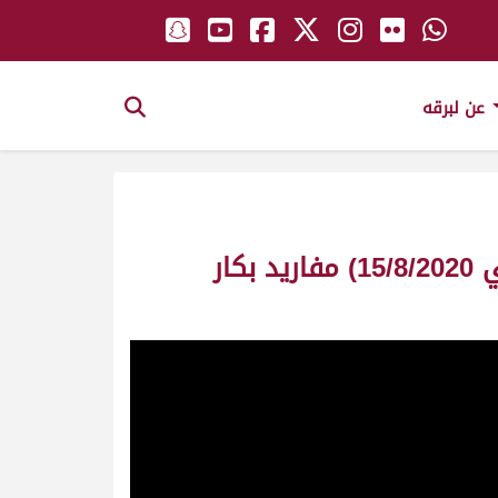
عن لبرقه
ش19 شبرية لـ صالح سالم أبا الزمات المري (السباق التمهيدي الصيفي الثاني 15/8/2020) مفاريد بكار